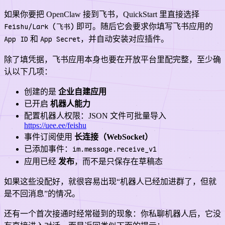
如果你要把 OpenClaw 接到飞书，QuickStart 里直接选择
Feishu/Lark (飞书)
即可。随后它会要求你填写飞书应用的
App ID
和
App Secret
，并自动安装对应插件。
除了填凭据，飞书应用本身也要在开放平台里配完整，至少确
认以下几项：
创建的是
企业自建应用
已开启
机器人能力
配置机器人权限：JSON 文件可批量导入
https://uee.ee/feishu
事件订阅使用
长连接（WebSocket）
已添加事件：
im.message.receive_v1
应用已经
发布
，而不是只保存在草稿态
如果这些没配好，就很容易出现“机器人已经加进群了，但就
是不回消息”的情况。
还有一个首次接通时经常碰到的现象：你私聊机器人后，它没