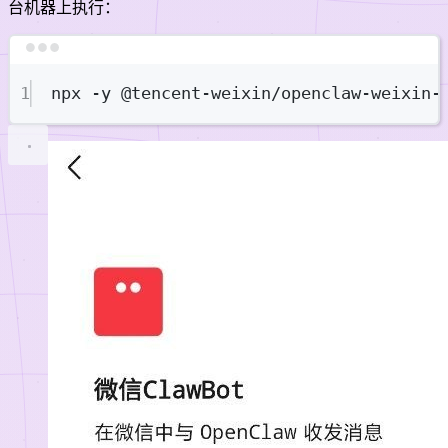
台机器上执行：
Terminal window
1
npx
-y
@tencent-weixin/openclaw-weixin-