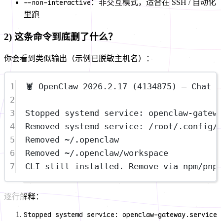
--non-interactive
：非交互模式，适合在 SSH / 自动化
里跑
2) 这条命令到底删了什么？
你会看到类似输出（示例已脱敏主机名）：
1
🦞 OpenClaw 2026.2.17 (4134875) — Chat 
2
3
Stopped systemd service: openclaw-gatew
4
Removed systemd service: /root/.config/
5
Removed ~/.openclaw
6
Removed ~/.openclaw/workspace
7
CLI still installed. Remove via npm/pnp
逐行解释：
Stopped systemd service: openclaw-gateway.service