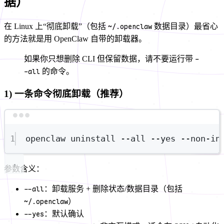
据）
在 Linux 上“彻底卸载”（包括
~/.openclaw
数据目录）最省心
的方法就是用 OpenClaw 自带的卸载器。
如果你只想删除 CLI 但保留数据，请不要运行带
-
-all
的命令。
1) 一条命令彻底卸载（推荐）
Terminal window
1
openclaw
uninstall
--all
--yes
--non-in
参数含义：
--all
：卸载服务 + 删除状态/数据目录（包括
~/.openclaw
）
--yes
：默认确认