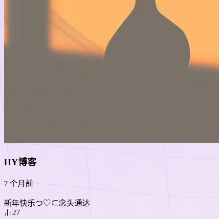
HY博客
7 个月前
新年快乐つ♡⊂念头通达
27