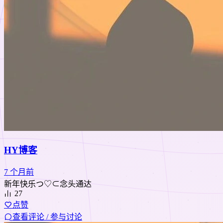
HY博客
7 个月前
新年快乐つ♡⊂念头通达
27
点赞
查看评论 / 参与讨论