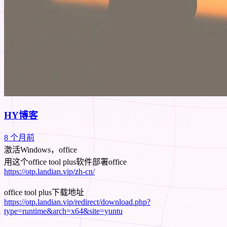
HY博客
8 个月前
激活Windows，office
用这个office tool plus软件部署office
https://otp.landian.vip/zh-cn/
office tool plus下载地址
https://otp.landian.vip/redirect/download.php?
type=runtime&arch=x64&site=yuntu